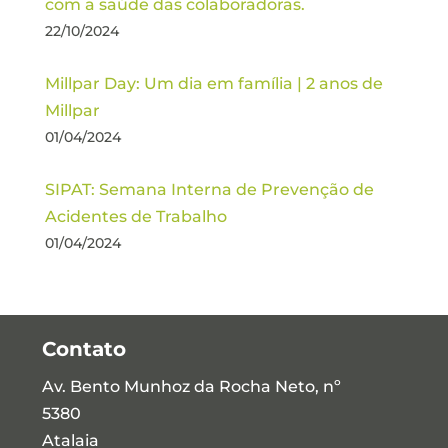
com a saúde das colaboradoras.
22/10/2024
Millpar Day: Um dia em família | 2 anos de
Millpar
01/04/2024
SIPAT: Semana Interna de Prevenção de
Acidentes de Trabalho
01/04/2024
Contato
Av. Bento Munhoz da Rocha Neto, nº
5380
Atalaia