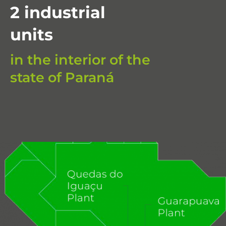
2 industrial
units
in the interior of the
state of Paraná